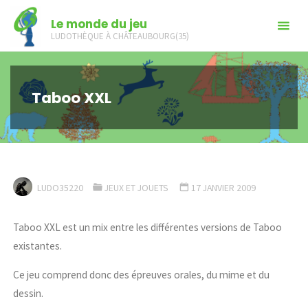
Skip
Le monde du jeu
to
LUDOTHÈQUE À CHÂTEAUBOURG(35)
content
Taboo XXL
LUDO35220
JEUX ET JOUETS
17 JANVIER 2009
Taboo XXL est un mix entre les différentes versions de Taboo
existantes.
Ce jeu comprend donc des épreuves orales, du mime et du
dessin.