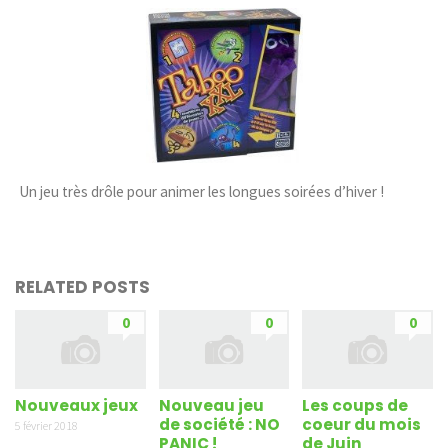
Un jeu très drôle pour animer les longues soirées d’hiver !
RELATED POSTS
0
0
0
Nouveaux jeux
Nouveau jeu
Les coups de
de société : NO
coeur du mois
5 février 2018
PANIC !
de Juin