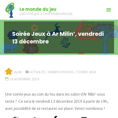
Skip
Le monde du jeu
to
LUDOTHÈQUE À CHÂTEAUBOURG(35)
content
Soirée Jeux à Ar Milin’, vendredi
13 décembre
ALAN
ACTUALITÉ
/
MANIFESTATIONS
/
SOIRÉE JEUX
16 NOVEMBRE 2019
Une soirée jeux au coin du feu dans les salon d’Ar Milin’ vous
tente ? Ce sera le vendredi 13 décembre 2019 à partir de 19h,
avec possibilité de se restaurer sur place. Venez nombreux !