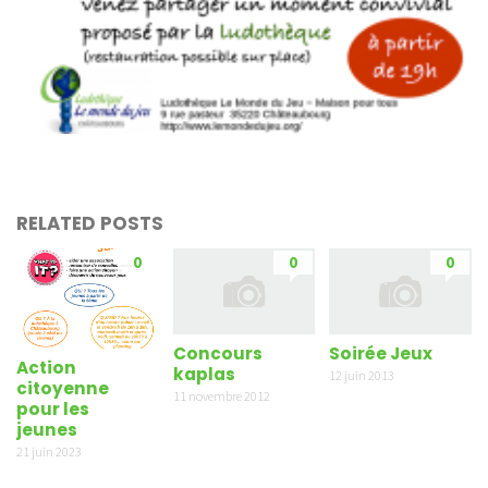
RELATED POSTS
0
0
0
Concours
Soirée Jeux
Action
kaplas
12 juin 2013
citoyenne
11 novembre 2012
pour les
jeunes
21 juin 2023