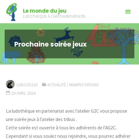
Skip
Le monde du jeu
to
LUDOTHÈQUE À CHÂTEAUBOURG(35)
content
Prochaine soirée jeux
LUDO35220
ACTUALITÉ
/
MANIFESTATIONS
29 AVRIL 2016
La ludothèque en partenariat avec l’atelier G2C vous propose
une soirée jeux à l’atelier des tribus .
Cette soirée est ouverte à tous les adhérents de l’AG2C.
Cependant si vous soulez nous rejoindre, vous pourrez adhérer