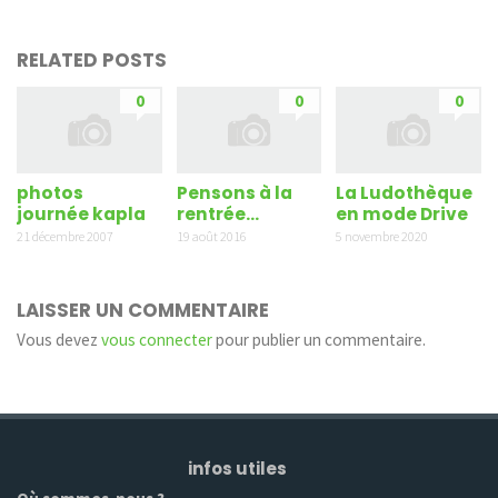
RELATED POSTS
0
0
0
photos
Pensons à la
La Ludothèque
journée kapla
rentrée…
en mode Drive
21 décembre 2007
19 août 2016
5 novembre 2020
LAISSER UN COMMENTAIRE
Vous devez
vous connecter
pour publier un commentaire.
infos utiles