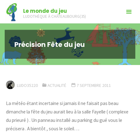
Skip
Le monde du jeu
to
LUDOTHÈQUE À CHÂTEAUBOURG(35)
content
Précision Fête du jeu
LUDO35220
ACTUALITÉ
7 SEPTEMBRE 2011
La météo étant incertaine si jamais il ne faisait pas beau
dimanche la fête du jeu aurait lieu à la salle Fayelle ( complexe
du prieuré ) . Un panneau installé au parking du gué vous le
précisera . A bientôt , sous le soleil….