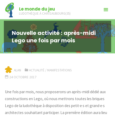
Skip
Le monde du jeu
to
LUDOTHÈQUE À CHÂTEAUBOURG(35)
content
Nouvelle activité : après-midi
Lego une fois par mois
ALAN
ACTUALITÉ
/
MANIFESTATIONS
24 OCTOBRE 2017
Une fois par mois, nous proposerons un après-midi dédié aux
constructions en Lego, où nous mettrons toutes les briques
Lego de la ludothèque à disposition des petit·e·s et grand·e·s
architectes souhaitant participer. La première édition aura lieu