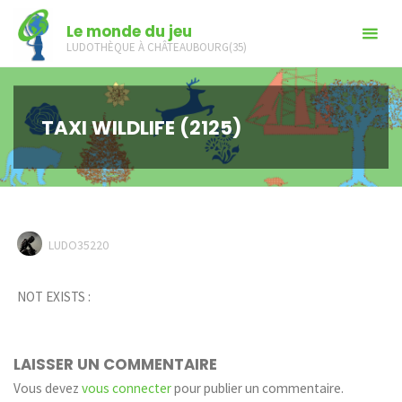
Skip
Le monde du jeu
to
LUDOTHÈQUE À CHÂTEAUBOURG(35)
content
TAXI WILDLIFE (2125)
LUDO35220
NOT EXISTS :
LAISSER UN COMMENTAIRE
Vous devez
vous connecter
pour publier un commentaire.