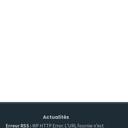
Actualités
Erreur RSS :
WP HTTP Error: L’URL fournie n’est