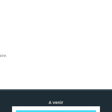
ire.
A venir