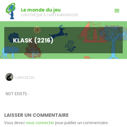
Skip
Le monde du jeu
to
LUDOTHÈQUE À CHÂTEAUBOURG(35)
content
KLASK (2216)
LUDO35220
NOT EXISTS :
LAISSER UN COMMENTAIRE
Vous devez
vous connecter
pour publier un commentaire.