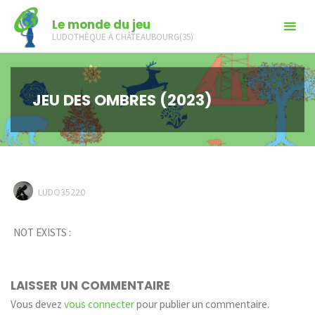
Skip
Le monde du jeu
to
LUDOTHÈQUE À CHÂTEAUBOURG(35)
content
JEU DES OMBRES (2023)
LUDO35220
NOT EXISTS :
LAISSER UN COMMENTAIRE
Vous devez
vous connecter
pour publier un commentaire.