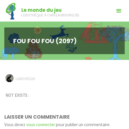
Skip
Le monde du jeu
to
LUDOTHÈQUE À CHÂTEAUBOURG(35)
content
FOU FOU FOU (2097)
LUDO35220
NOT EXISTS :
LAISSER UN COMMENTAIRE
Vous devez
vous connecter
pour publier un commentaire.