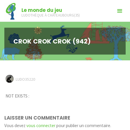
Skip
Le monde du jeu
to
LUDOTHÈQUE À CHÂTEAUBOURG(35)
content
CROK CROK CROK (942)
LUDO35220
NOT EXISTS :
LAISSER UN COMMENTAIRE
Vous devez
vous connecter
pour publier un commentaire.