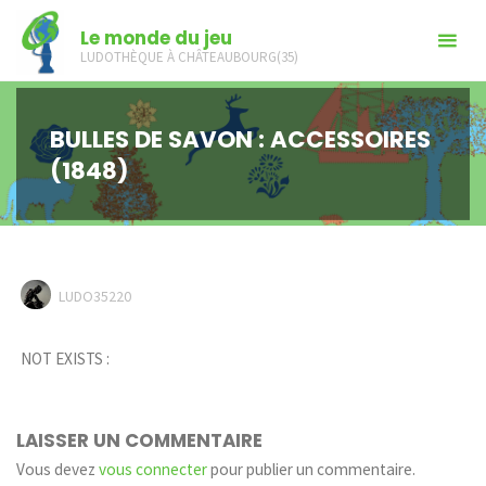
Skip
Le monde du jeu
to
LUDOTHÈQUE À CHÂTEAUBOURG(35)
content
BULLES DE SAVON : ACCESSOIRES
(1848)
LUDO35220
NOT EXISTS :
LAISSER UN COMMENTAIRE
Vous devez
vous connecter
pour publier un commentaire.