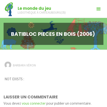
Skip
Le monde du jeu
to
LUDOTHÈQUE À CHÂTEAUBOURG(35)
content
BATIBLOC PIECES EN BOIS (2006)
BARBARA VÉRON
NOT EXISTS :
LAISSER UN COMMENTAIRE
Vous devez
vous connecter
pour publier un commentaire.