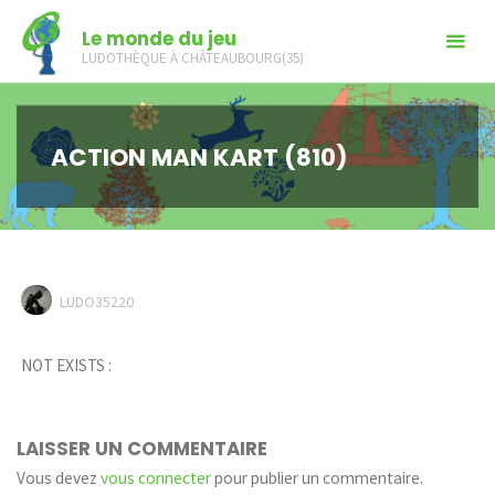
Skip
Le monde du jeu
to
LUDOTHÈQUE À CHÂTEAUBOURG(35)
content
ACTION MAN KART (810)
LUDO35220
NOT EXISTS :
LAISSER UN COMMENTAIRE
Vous devez
vous connecter
pour publier un commentaire.