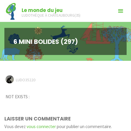
Skip
Le monde du jeu
to
LUDOTHÈQUE À CHÂTEAUBOURG(35)
content
6 MINI BOLIDES (297)
LUDO35220
NOT EXISTS :
LAISSER UN COMMENTAIRE
Vous devez
vous connecter
pour publier un commentaire.