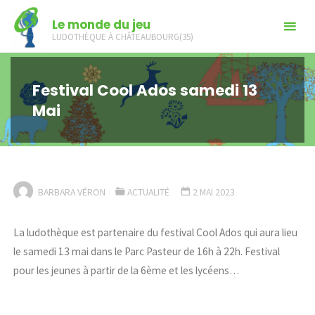
Skip
Le monde du jeu
to
LUDOTHÈQUE À CHÂTEAUBOURG(35)
content
Festival Cool Ados samedi 13
Mai
BARBARA VÉRON
ACTUALITÉ
2 MAI 2023
La ludothèque est partenaire du festival Cool Ados qui aura lieu
le samedi 13 mai dans le Parc Pasteur de 16h à 22h. Festival
pour les jeunes à partir de la 6ème et les lycéens…