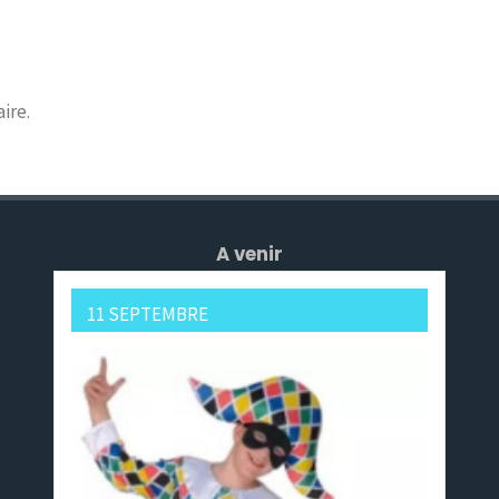
ire.
A venir
11 SEPTEMBRE