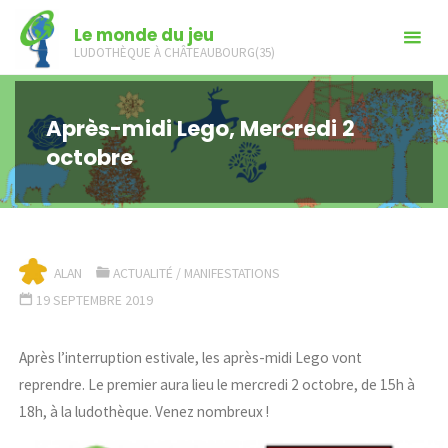
Skip
Le monde du jeu
to
LUDOTHÈQUE À CHÂTEAUBOURG(35)
content
Après-midi Lego, Mercredi 2
octobre
ALAN
ACTUALITÉ
/
MANIFESTATIONS
19 SEPTEMBRE 2019
Après l’interruption estivale, les après-midi Lego vont
reprendre. Le premier aura lieu le
mercredi 2 octobre
, de 15h à
18h, à la ludothèque. Venez nombreux !