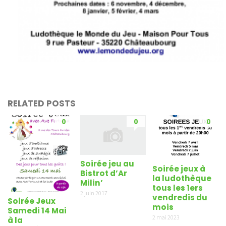
RELATED POSTS
0
0
0
Soirée jeu au
Soirée jeux à
Bistrot d’Ar
la ludothèque
Milin’
tous les 1ers
2 juin 2017
vendredis du
Soirée Jeux
mois
Samedi 14 Mai
2 mai 2023
à la