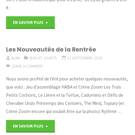
€ :
"Vente
EN SAVOIR PLUS
de
Jeux"
Les Nouveautés de la Rentrée
ALAN
JEUX ET JOUETS
12 SEPTEMBRE 2020
LEAVE A COMMENT
Nous avons profité de l’été pour acheter quelques nouveautés,
que voici : Jeu d’assemblage HABA et Crime Zoom Les Trois
Petits Cochons, Le Lièvre et la Tortue, Cadomino et Défis de
Chevalier Undo Printemps des Cerisiers, The Mind, Topiary (et
Crime Zoom encore qui voulait être sur la photo) Rythme …
"Les
EN SAVOIR PLUS