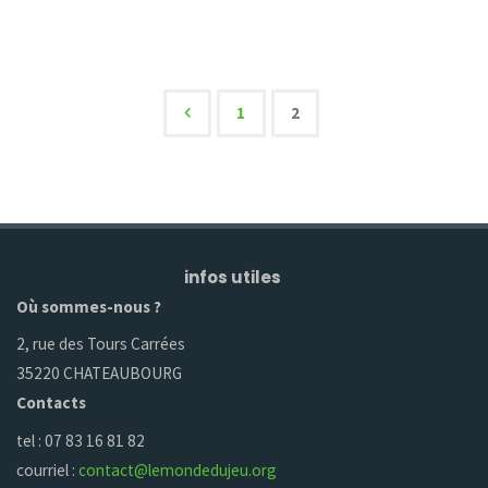
Nouveautés
de
la
1
2
Navigation
Rentrée"
des
articles
infos utiles
Où sommes-nous ?
2, rue des Tours Carrées
35220 CHATEAUBOURG
Contacts
tel : 07 83 16 81 82
courriel :
contact@lemondedujeu.org