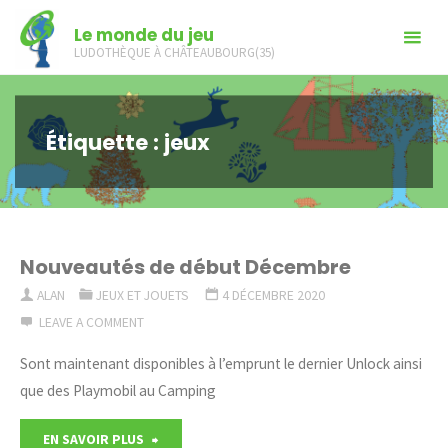
Skip
Le monde du jeu
to
LUDOTHÈQUE À CHÂTEAUBOURG(35)
content
Étiquette :
jeux
Nouveautés de début Décembre
ALAN
JEUX ET JOUETS
4 DÉCEMBRE 2020
LEAVE A COMMENT
Sont maintenant disponibles à l’emprunt le dernier Unlock ainsi
que des Playmobil au Camping
"Nouveautés
EN SAVOIR PLUS