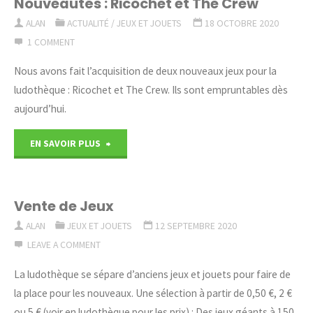
Nouveautés : Ricochet et The Crew
ALAN
ACTUALITÉ
/
JEUX ET JOUETS
18 OCTOBRE 2020
1 COMMENT
Nous avons fait l’acquisition de deux nouveaux jeux pour la
ludothèque : Ricochet et The Crew. Ils sont empruntables dès
aujourd’hui.
"Nouveautés
EN SAVOIR PLUS
:
Ricochet
Vente de Jeux
ALAN
JEUX ET JOUETS
12 SEPTEMBRE 2020
et
LEAVE A COMMENT
The
La ludothèque se sépare d’anciens jeux et jouets pour faire de
Crew"
la place pour les nouveaux. Une sélection à partir de 0,50 €, 2 €
ou 5 € (voir en ludothèque pour les prix) : Des jeux géants à 150