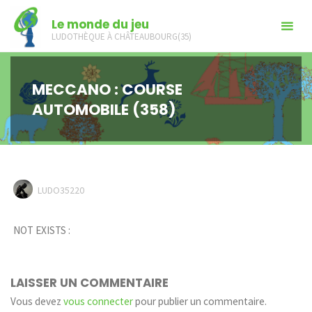
Skip
Le monde du jeu
to
LUDOTHÈQUE À CHÂTEAUBOURG(35)
content
MECCANO : COURSE
AUTOMOBILE (358)
LUDO35220
NOT EXISTS :
LAISSER UN COMMENTAIRE
Vous devez
vous connecter
pour publier un commentaire.