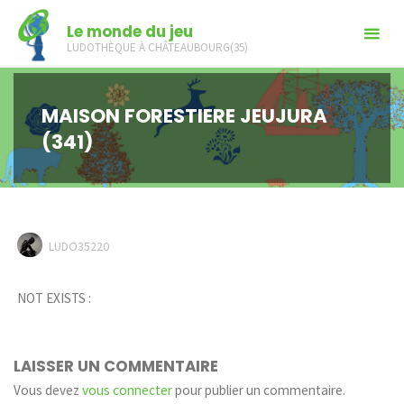
Skip
Le monde du jeu
to
LUDOTHÈQUE À CHÂTEAUBOURG(35)
content
MAISON FORESTIERE JEUJURA
(341)
LUDO35220
NOT EXISTS :
LAISSER UN COMMENTAIRE
Vous devez
vous connecter
pour publier un commentaire.