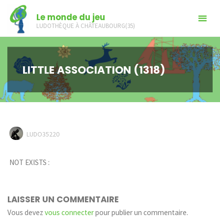
Skip
Le monde du jeu
to
LUDOTHÈQUE À CHÂTEAUBOURG(35)
content
LITTLE ASSOCIATION (1318)
LUDO35220
NOT EXISTS :
LAISSER UN COMMENTAIRE
Vous devez
vous connecter
pour publier un commentaire.