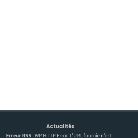
Actualités
Erreur RSS :
WP HTTP Error: L’URL fournie n’est