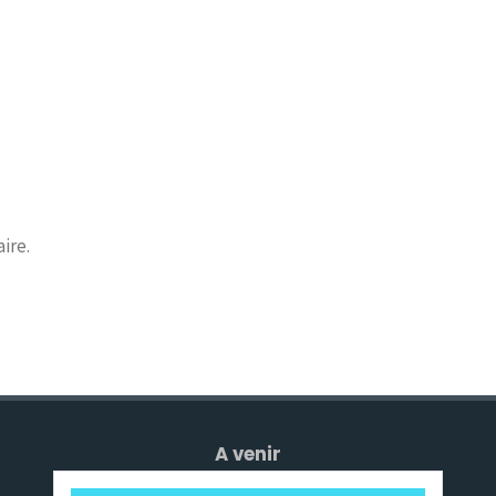
ire.
A venir