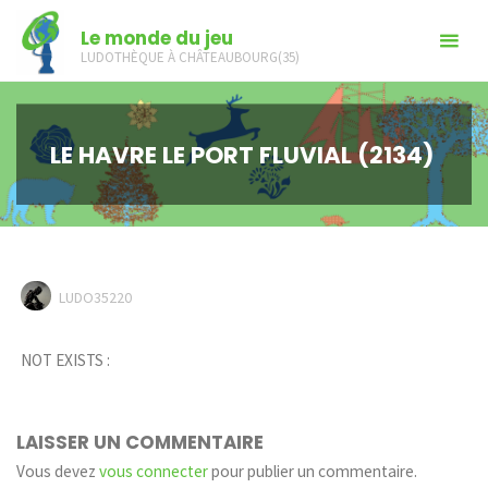
Skip
Le monde du jeu
to
LUDOTHÈQUE À CHÂTEAUBOURG(35)
content
LE HAVRE LE PORT FLUVIAL (2134)
LUDO35220
NOT EXISTS :
LAISSER UN COMMENTAIRE
Vous devez
vous connecter
pour publier un commentaire.