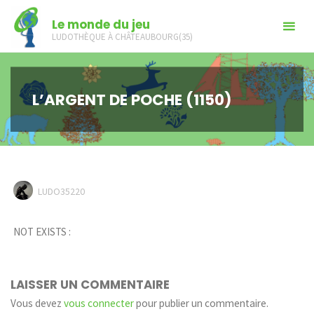
Skip
Le monde du jeu
to
LUDOTHÈQUE À CHÂTEAUBOURG(35)
content
L’ARGENT DE POCHE (1150)
LUDO35220
NOT EXISTS :
LAISSER UN COMMENTAIRE
Vous devez
vous connecter
pour publier un commentaire.