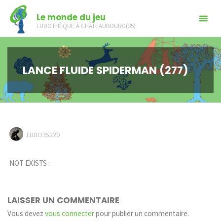
Skip
Le monde du jeu
to
LUDOTHÈQUE À CHÂTEAUBOURG(35)
content
LANCE FLUIDE SPIDERMAN (277)
LUDO35220
NOT EXISTS :
LAISSER UN COMMENTAIRE
Vous devez
vous connecter
pour publier un commentaire.