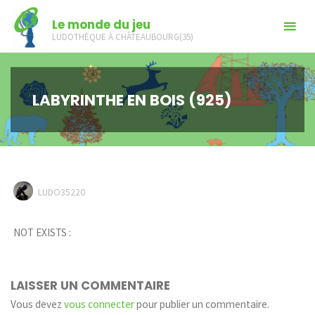
Skip
Le monde du jeu
to
LUDOTHÈQUE À CHÂTEAUBOURG(35)
content
LABYRINTHE EN BOIS (925)
LUDO35220
NOT EXISTS :
LAISSER UN COMMENTAIRE
Vous devez
vous connecter
pour publier un commentaire.