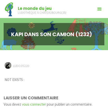
Skip
Le monde du jeu
to
LUDOTHÈQUE À CHÂTEAUBOURG(35)
content
KAPI DANS SON CAMION (1232)
LUDO35220
NOT EXISTS :
LAISSER UN COMMENTAIRE
Vous devez
vous connecter
pour publier un commentaire.