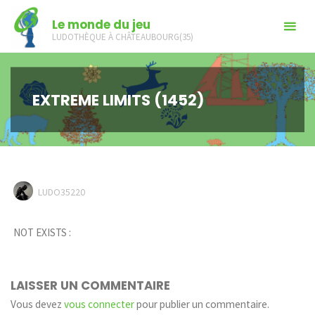
Skip
Le monde du jeu
to
LUDOTHÈQUE À CHÂTEAUBOURG(35)
content
EXTREME LIMITS (1452)
LUDO35220
NOT EXISTS :
LAISSER UN COMMENTAIRE
Vous devez
vous connecter
pour publier un commentaire.