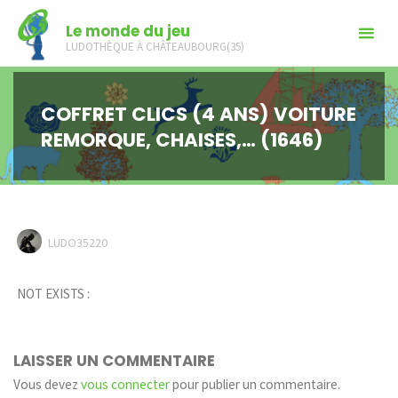
Skip
Le monde du jeu
to
LUDOTHÈQUE À CHÂTEAUBOURG(35)
content
COFFRET CLICS (4 ANS) VOITURE
REMORQUE, CHAISES,… (1646)
LUDO35220
NOT EXISTS :
LAISSER UN COMMENTAIRE
Vous devez
vous connecter
pour publier un commentaire.