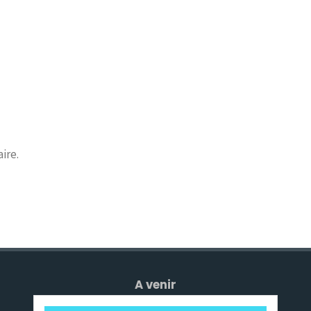
ire.
A venir