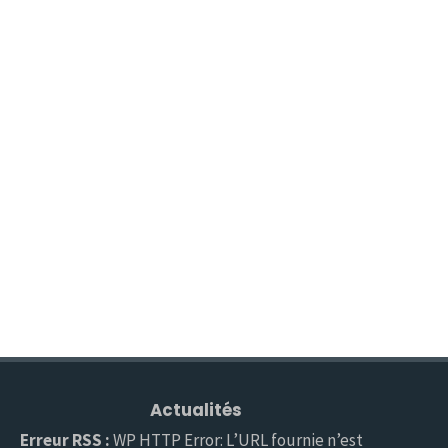
Actualités
Erreur RSS :
WP HTTP Error: L’URL fournie n’est