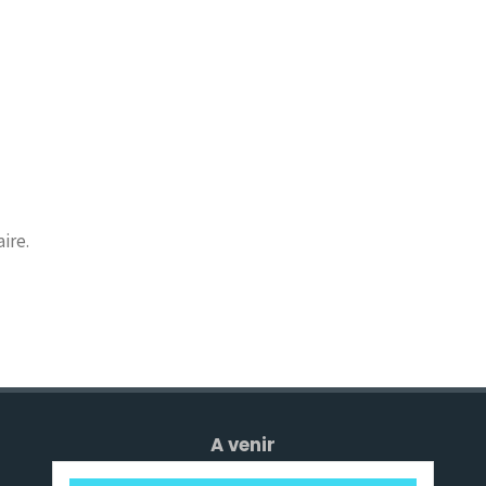
ire.
A venir