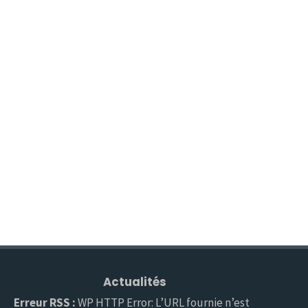
Actualités
Erreur RSS :
WP HTTP Error: L’URL fournie n’est