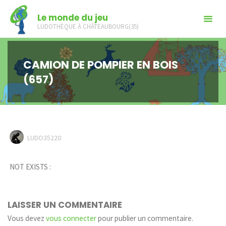
Skip
Le monde du jeu
to
LUDOTHÈQUE À CHÂTEAUBOURG(35)
content
CAMION DE POMPIER EN BOIS
(657)
LUDO35220
NOT EXISTS :
LAISSER UN COMMENTAIRE
Vous devez
vous connecter
pour publier un commentaire.