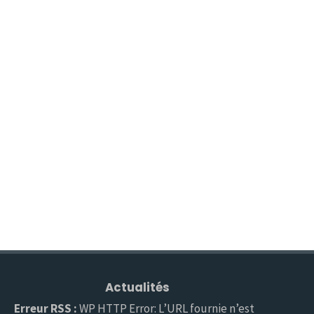
Actualités
Erreur RSS :
WP HTTP Error: L’URL fournie n’est