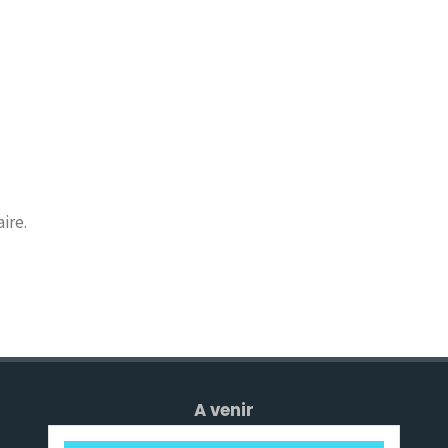
ire.
A venir