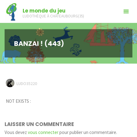
Skip
Le monde du jeu
to
LUDOTHÈQUE À CHÂTEAUBOURG(35)
content
BANZAI ! (443)
LUDO35220
NOT EXISTS :
LAISSER UN COMMENTAIRE
Vous devez
vous connecter
pour publier un commentaire.