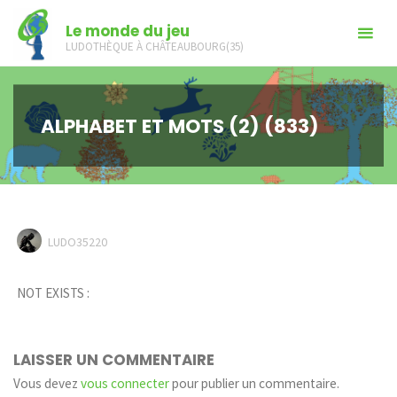
Skip
Le monde du jeu
to
LUDOTHÈQUE À CHÂTEAUBOURG(35)
content
ALPHABET ET MOTS (2) (833)
LUDO35220
NOT EXISTS :
LAISSER UN COMMENTAIRE
Vous devez
vous connecter
pour publier un commentaire.