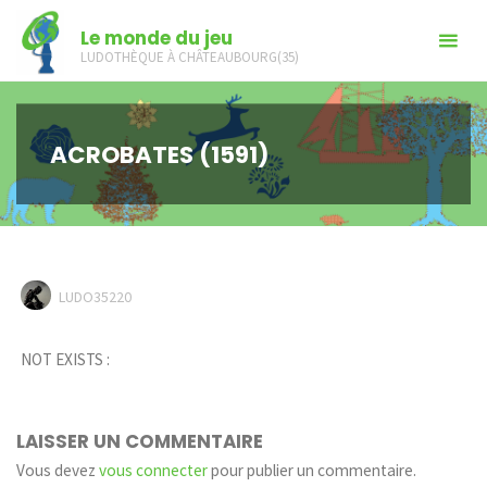
Skip
Le monde du jeu
to
LUDOTHÈQUE À CHÂTEAUBOURG(35)
content
ACROBATES (1591)
LUDO35220
NOT EXISTS :
LAISSER UN COMMENTAIRE
Vous devez
vous connecter
pour publier un commentaire.