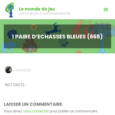
Skip
Le monde du jeu
to
LUDOTHÈQUE À CHÂTEAUBOURG(35)
content
1 PAIRE D’ECHASSES BLEUES (668)
LUDO35220
NOT EXISTS :
LAISSER UN COMMENTAIRE
Vous devez
vous connecter
pour publier un commentaire.