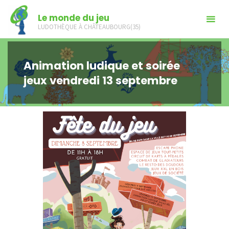
Skip
Le monde du jeu
to
LUDOTHÈQUE À CHÂTEAUBOURG(35)
content
Animation ludique et soirée
jeux vendredi 13 septembre